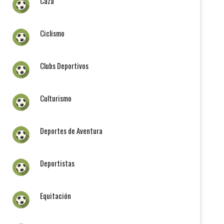
Caza
Ciclismo
Clubs Deportivos
Culturismo
Deportes de Aventura
Deportistas
Equitación