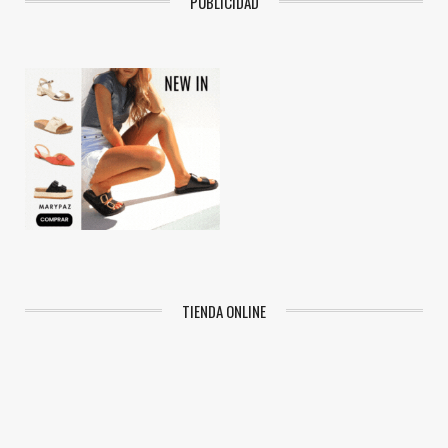
PUBLICIDAD
TIENDA ONLINE