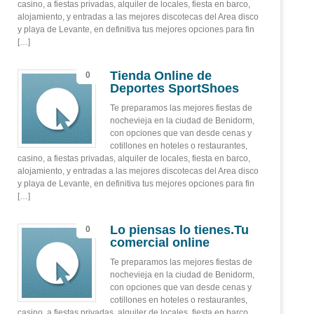
casino, a fiestas privadas, alquiler de locales, fiesta en barco,
alojamiento, y entradas a las mejores discotecas del Area disco
y playa de Levante, en definitiva tus mejores opciones para fin
[…]
Tienda Online de
0
Deportes SportShoes
Te preparamos las mejores fiestas de
nochevieja en la ciudad de Benidorm,
con opciones que van desde cenas y
cotillones en hoteles o restaurantes,
casino, a fiestas privadas, alquiler de locales, fiesta en barco,
alojamiento, y entradas a las mejores discotecas del Area disco
y playa de Levante, en definitiva tus mejores opciones para fin
[…]
Lo piensas lo tienes.Tu
0
comercial online
Te preparamos las mejores fiestas de
nochevieja en la ciudad de Benidorm,
con opciones que van desde cenas y
cotillones en hoteles o restaurantes,
casino, a fiestas privadas, alquiler de locales, fiesta en barco,