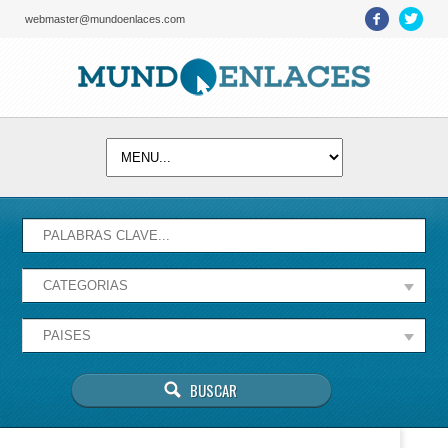
webmaster@mundoenlaces.com
Activate map
Esta página no puede cargar Google Maps
correctamente.
Aceptar
¿Eres el propietario de este sitio web?