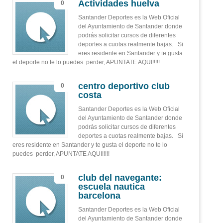
Actividades huelva
0
Santander Deportes es la Web Oficial
del Ayuntamiento de Santander donde
podrás solicitar cursos de diferentes
deportes a cuotas realmente bajas. Si
eres residente en Santander y te gusta
el deporte no te lo puedes perder, APUNTATE AQUI!!!!!
centro deportivo club
0
costa
Santander Deportes es la Web Oficial
del Ayuntamiento de Santander donde
podrás solicitar cursos de diferentes
deportes a cuotas realmente bajas. Si
eres residente en Santander y te gusta el deporte no te lo
puedes perder, APUNTATE AQUI!!!!!
club del navegante:
0
escuela nautica
barcelona
Santander Deportes es la Web Oficial
del Ayuntamiento de Santander donde