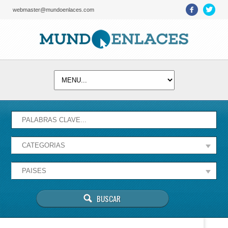
webmaster@mundoenlaces.com
Activate map
Esta página no puede cargar Google Maps
correctamente.
Aceptar
¿Eres el propietario de este sitio web?