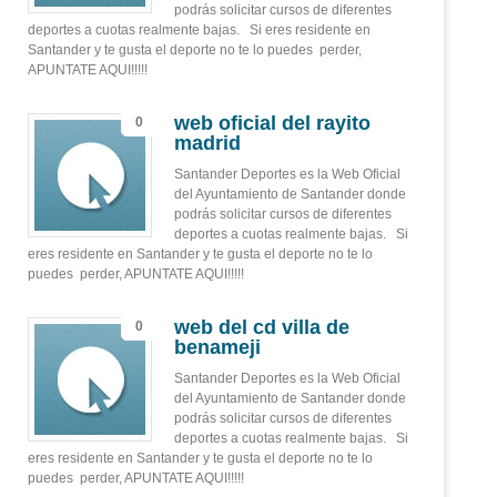
podrás solicitar cursos de diferentes
deportes a cuotas realmente bajas. Si eres residente en
Santander y te gusta el deporte no te lo puedes perder,
APUNTATE AQUI!!!!!
web oficial del rayito
0
madrid
Santander Deportes es la Web Oficial
del Ayuntamiento de Santander donde
podrás solicitar cursos de diferentes
deportes a cuotas realmente bajas. Si
eres residente en Santander y te gusta el deporte no te lo
puedes perder, APUNTATE AQUI!!!!!
web del cd villa de
0
benameji
Santander Deportes es la Web Oficial
del Ayuntamiento de Santander donde
podrás solicitar cursos de diferentes
deportes a cuotas realmente bajas. Si
eres residente en Santander y te gusta el deporte no te lo
puedes perder, APUNTATE AQUI!!!!!