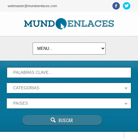
webmaster@mundoenlaces.com