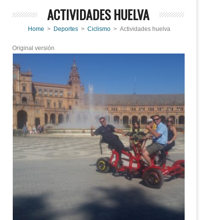
ACTIVIDADES HUELVA
Home
>
Deportes
>
Ciclismo
> Actividades huelva
Original versión