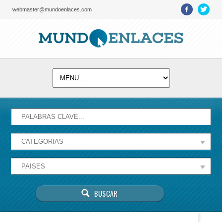
webmaster@mundoenlaces.com
Activate map
Esta página no puede cargar Google Maps
correctamente.
Aceptar
¿Eres el propietario de este sitio web?