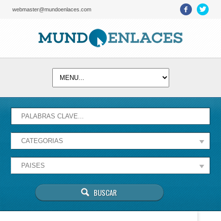
webmaster@mundoenlaces.com