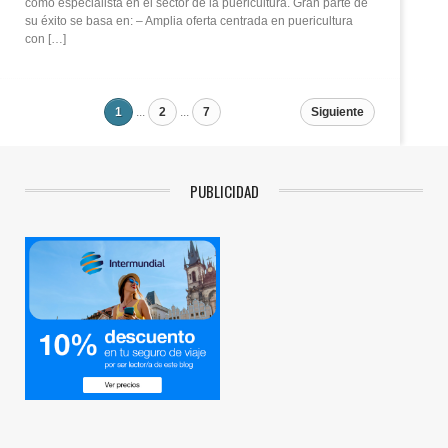
como especialista en el sector de la puericultura. Gran parte de
su éxito se basa en: – Amplia oferta centrada en puericultura
con […]
1
...
2
...
7
Siguiente
PUBLICIDAD