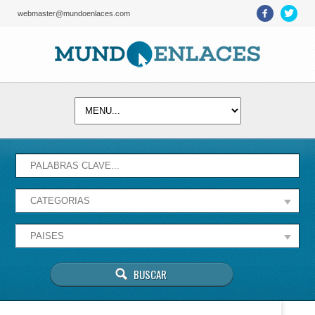
webmaster@mundoenlaces.com
Activate map
Esta página no puede cargar Google Maps
correctamente.
Aceptar
¿Eres el propietario de este sitio web?