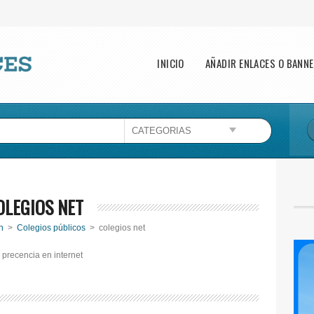
Main menu
INICIO
AÑADIR ENLACES O BANN
OLEGIOS NET
n
>
Colegios públicos
> colegios net
 precencia en internet