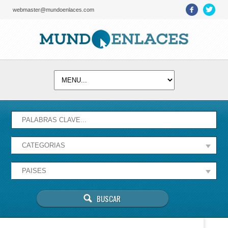
webmaster@mundoenlaces.com
Activate map
Esta página no puede cargar Google Maps
correctamente.
Aceptar
¿Eres el propietario de este sitio web?