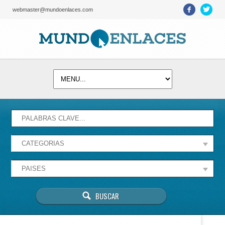
webmaster@mundoenlaces.com