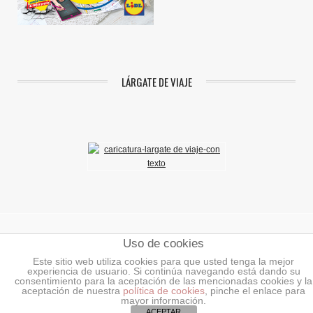
LÁRGATE DE VIAJE
Uso de cookies
Aviso Legal
|
Política de Privacidad
|
Política de Cookies
Este sitio web utiliza cookies para que usted tenga la mejor
experiencia de usuario. Si continúa navegando está dando su
©2018 Mundoenlaces.
Todos los derechos reservados.
consentimiento para la aceptación de las mencionadas cookies y la
aceptación de nuestra
política de cookies
, pinche el enlace para
INICIO
AÑADIR ENLACES O BANNERS
NOTICIAS
BLOG DE LA
mayor información.
TIENDA
ACEPTAR