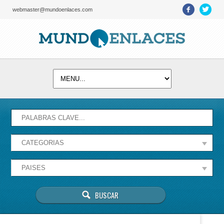
webmaster@mundoenlaces.com
Activate map
Esta página no puede cargar Google Maps
correctamente.
Aceptar
¿Eres el propietario de este sitio web?