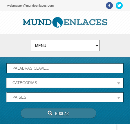
webmaster@mundoenlaces.com
Activate map
Esta página no puede cargar Google Maps
correctamente.
Aceptar
¿Eres el propietario de este sitio web?