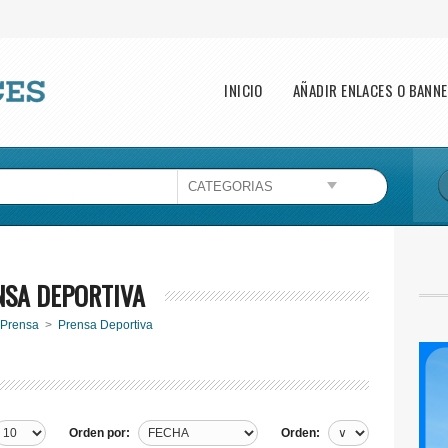
Main menu
INICIO
AÑADIR ENLACES O BANN
Esta página no puede cargar Google Maps
correctamente.
Aceptar
¿Eres el propietario de este sitio web?
NSA DEPORTIVA
Prensa
>
Prensa Deportiva
Orden por:
Orden: