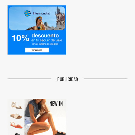
PUBLICIDAD