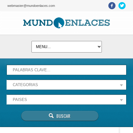
webmaster@mundoenlaces.com