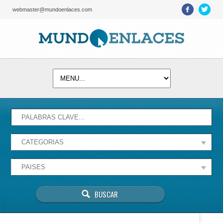
webmaster@mundoenlaces.com