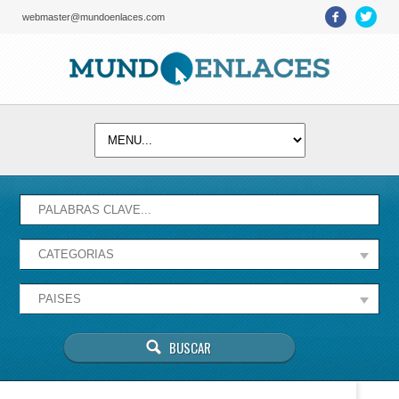
webmaster@mundoenlaces.com