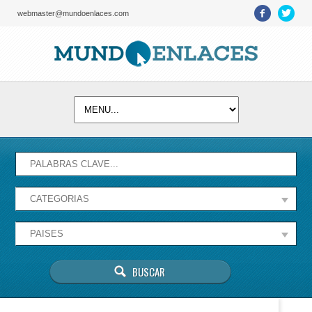
webmaster@mundoenlaces.com