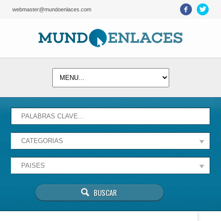
webmaster@mundoenlaces.com