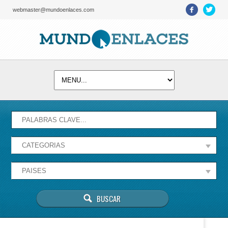
webmaster@mundoenlaces.com