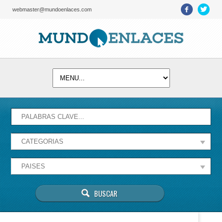
webmaster@mundoenlaces.com