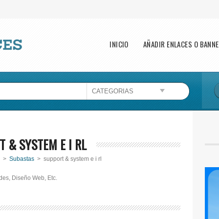
Main menu
INICIO
AÑADIR ENLACES O BANN
 & SYSTEM E I RL
>
Subastas
> support & system e i rl
es, Diseño Web, Etc.