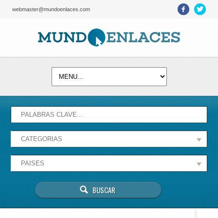
webmaster@mundoenlaces.com