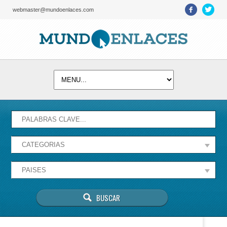
webmaster@mundoenlaces.com