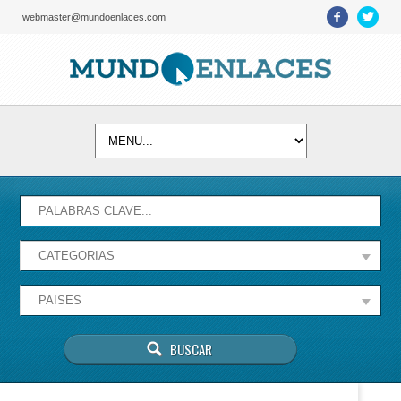
webmaster@mundoenlaces.com