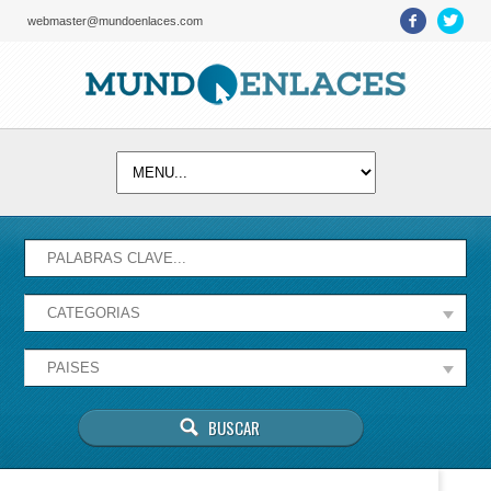
webmaster@mundoenlaces.com