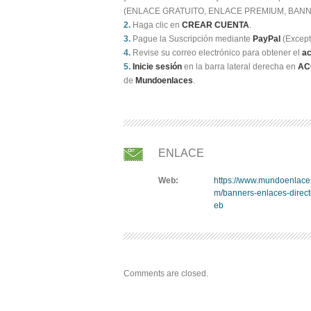
(ENLACE GRATUITO, ENLACE PREMIUM, BANN
2.
Haga clic en
CREAR CUENTA
.
3.
Pague la Suscripción mediante
PayPal
(Except
4.
Revise su correo electrónico para obtener el
a
5.
Inicie sesión
en la barra lateral derecha en
AC
de
Mundoenlaces
.
ENLACE
Web:
https://www.mundoenlace
m/banners-enlaces-direct
eb
Comments are closed.