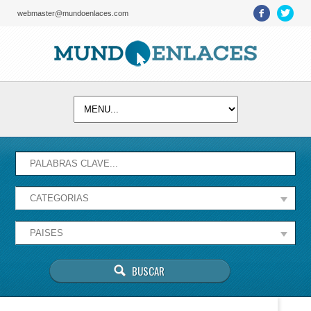
webmaster@mundoenlaces.com