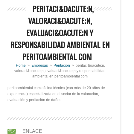
PERITACI&OACUTE;N,
VALORACI&OACUTE;N,
EVALUACI&OACUTE;N Y
RESPONSABILIDAD AMBIENTAL EN
PERITOAMBIENTAL COM
Home
>
Empresas
>
Peritación
> peritaci&oacute;n,
valoraci&oacute;n, evaluaci&oacute;n y responsabilidad
ambiental en peritoambiental com
peritoambiental.com oficina técnica (con más de 20 años de
experiencia) especializada en el sector de la valoración,
evaluación y peritación de daños.
ENLACE