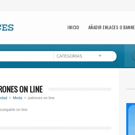
Main menu
INICIO
AÑADIR ENLACES O BANN
RONES ON LINE
edad
>
Moda
> patrones on line
scargable on line