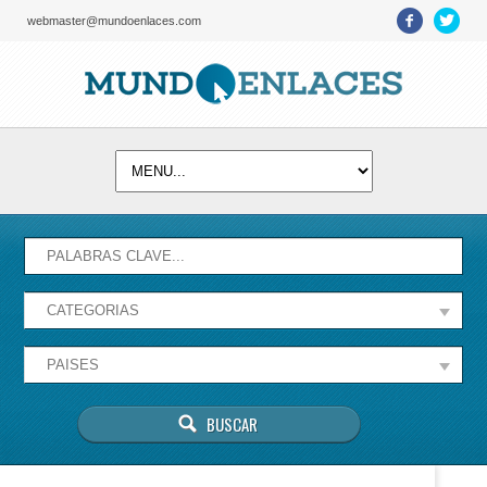
webmaster@mundoenlaces.com