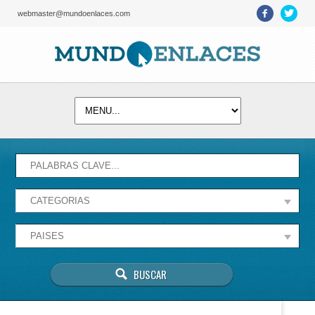
webmaster@mundoenlaces.com