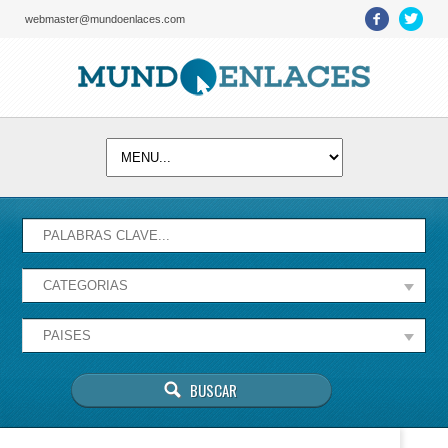
webmaster@mundoenlaces.com