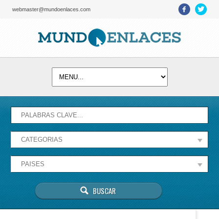
webmaster@mundoenlaces.com