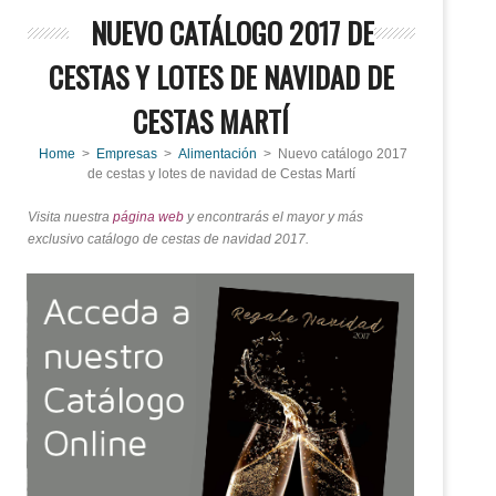
NUEVO CATÁLOGO 2017 DE
CESTAS Y LOTES DE NAVIDAD DE
CESTAS MARTÍ
Home
>
Empresas
>
Alimentación
> Nuevo catálogo 2017
de cestas y lotes de navidad de Cestas Martí
Visita nuestra
página web
y encontrarás el mayor y más
exclusivo catálogo de cestas de navidad 2017.