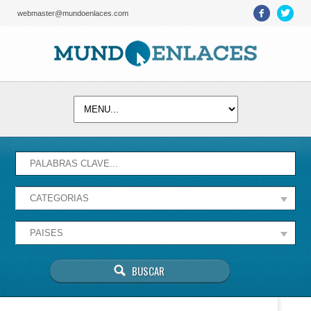
webmaster@mundoenlaces.com