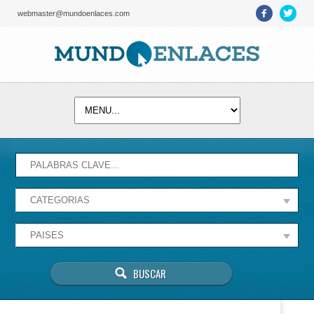
webmaster@mundoenlaces.com