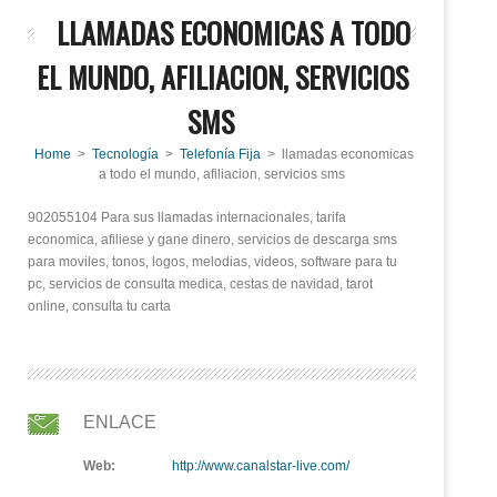
LLAMADAS ECONOMICAS A TODO
EL MUNDO, AFILIACION, SERVICIOS
SMS
Home
>
Tecnología
>
Telefonía Fija
> llamadas economicas
a todo el mundo, afiliacion, servicios sms
902055104 Para sus llamadas internacionales, tarifa
economica, afiliese y gane dinero, servicios de descarga sms
para moviles, tonos, logos, melodias, videos, software para tu
pc, servicios de consulta medica, cestas de navidad, tarot
online, consulta tu carta
ENLACE
Web:
http://www.canalstar-live.com/