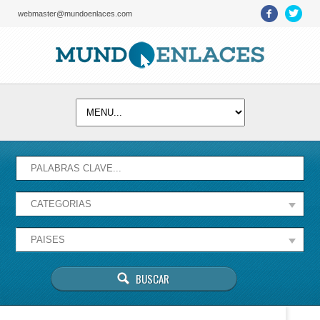
webmaster@mundoenlaces.com