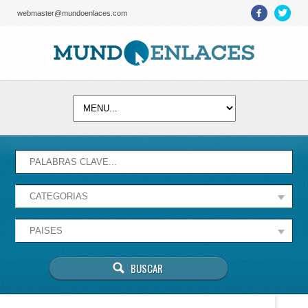
webmaster@mundoenlaces.com