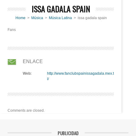
ISSA GADALA SPAIN
Home
>
Música
>
Música Latina
> issa gadala spain
Fans
ENLACE
Web:
http://www.fanclubspainissagadala.mex.t
l/
Comments are closed.
PUBLICIDAD