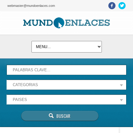
webmaster@mundoenlaces.com