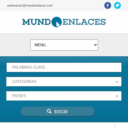
webmaster@mundoenlaces.com