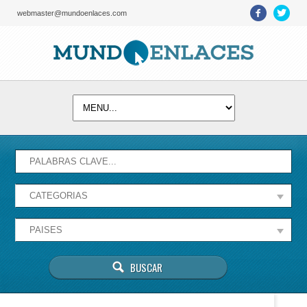
webmaster@mundoenlaces.com