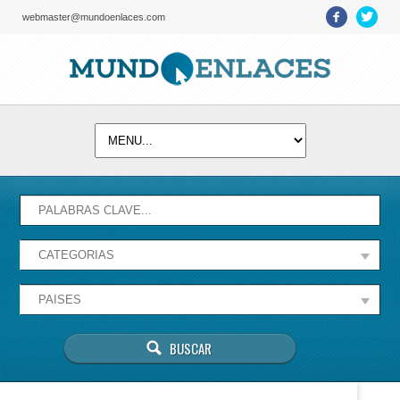
webmaster@mundoenlaces.com