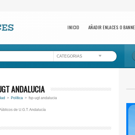
Main menu
INICIO
AÑADIR ENLACES O BANN
UGT ANDALUCIA
dad
>
Política
> fsp-ugt andalucia
Públicos de U.G.T. Andalucía