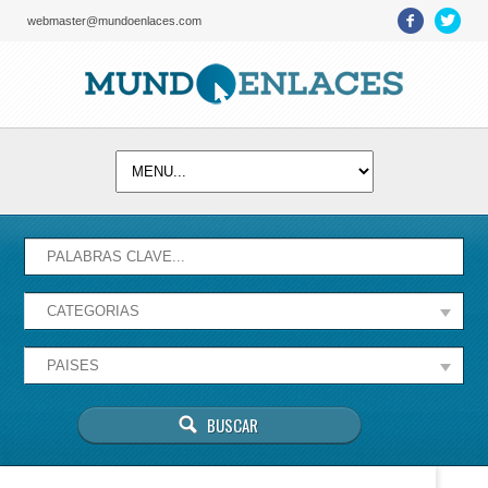
webmaster@mundoenlaces.com