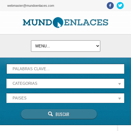
webmaster@mundoenlaces.com