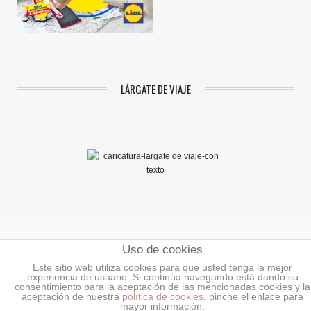
LÁRGATE DE VIAJE
Uso de cookies
Aviso Legal
|
Política de Privacidad
|
Política de Cookies
Este sitio web utiliza cookies para que usted tenga la mejor
experiencia de usuario. Si continúa navegando está dando su
©2018 Mundoenlaces.
Todos los derechos reservados.
consentimiento para la aceptación de las mencionadas cookies y la
aceptación de nuestra
política de cookies
, pinche el enlace para
INICIO
AÑADIR ENLACES O BANNERS
NOTICIAS
BLOG DE LA
mayor información.