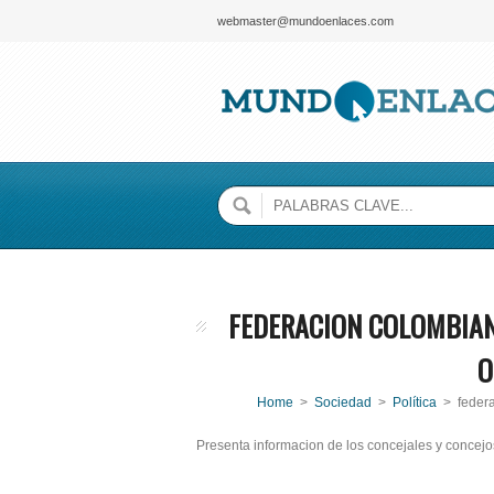
webmaster@mundoenlaces.com
FEDERACION COLOMBIAN
O
Home
>
Sociedad
>
Política
> federa
Presenta informacion de los concejales y concej