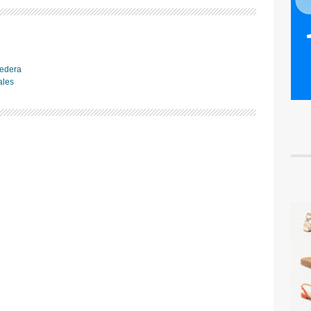
federa
ales