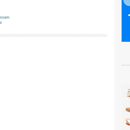
xicoam
/