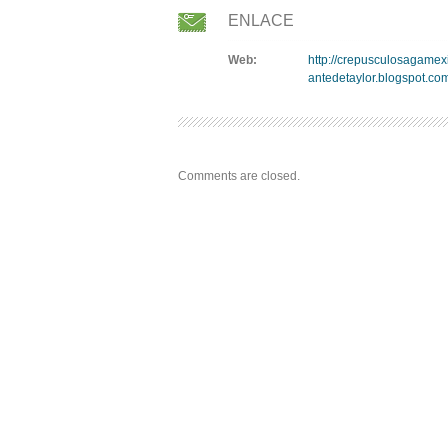
ENLACE
Web:
http://crepusculosagame
antedetaylor.blogspot.com
Comments are closed.