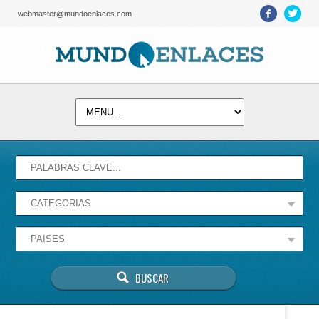
webmaster@mundoenlaces.com