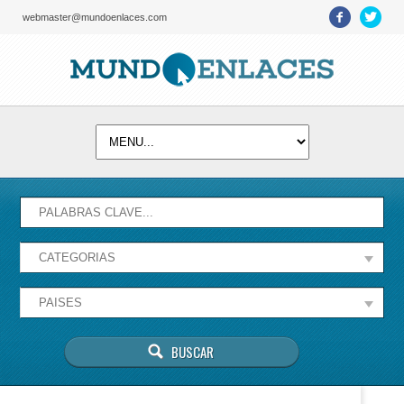
webmaster@mundoenlaces.com