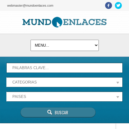
webmaster@mundoenlaces.com