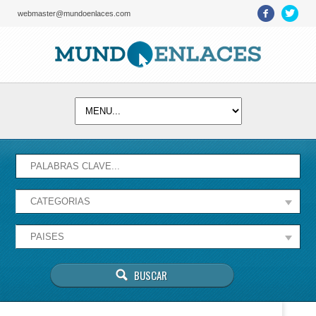
webmaster@mundoenlaces.com