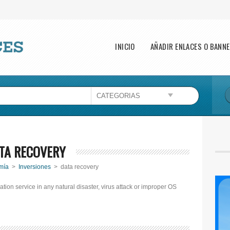
Main menu
INICIO
AÑADIR ENLACES O BANN
TA RECOVERY
mía
>
Inversiones
> data recovery
ration service in any natural disaster, virus attack or improper OS